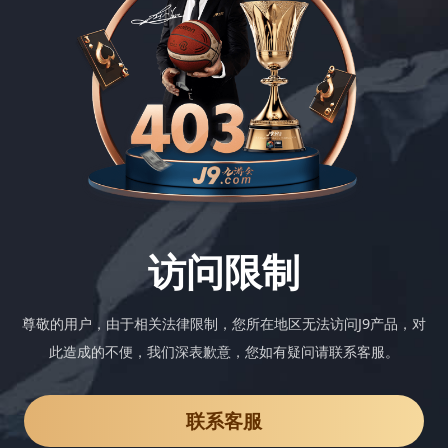
访问限制
尊敬的用户，由于相关法律限制，您所在地区无法访问J9产品，对
此造成的不便，我们深表歉意，您如有疑问请联系客服。
联系客服