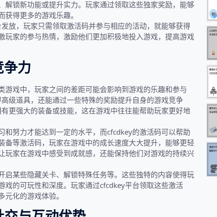
、解锁新功能或提升实力。玩家通过领取这些独家奖励，能够
而获得更多的游戏乐趣。
y平台发放，玩家只需领取激活码并参与相应的活动，就能够获得
激玩家的参与热情，激励他们更加积极地投入游戏，提高游戏
竞争力
类游戏中，玩家之间的差距可能会影响到游戏的乐趣和参与
速获得高级道具，还能通过一些特殊的奖励提升自身的游戏竞争
玩家拥有更强大的装备或技能，这在游戏中往往能帮助玩家更好地
和努力才能达到一定的水平，而cfcdkey的激活码可以帮助
装备等激活码，玩家在游戏中的成长速度大大提升，能够更轻
让玩家在游戏中感受到成就感，还能保持他们对游戏的持续兴
开启某些隐藏关卡、解锁特殊任务等。这些独特的内容使得玩
戏的可玩性和深度。玩家通过cfcdkey平台领取这些激活
多元化的游戏体验。
的社交与互动优势