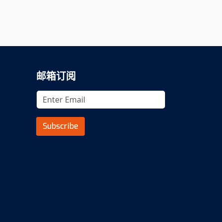
邮箱订阅
Subscribe