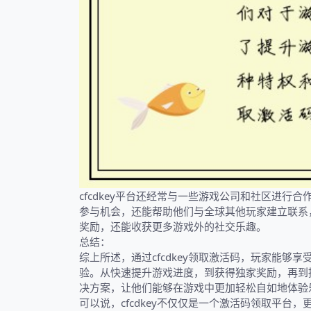
cfcdkey平台还经常与一些游戏公司和社区进
参与机会，还能帮助他们与全球其他玩家建立联系
奖励，还能收获更多游戏外的社交乐趣。
总结：
综上所述，通过cfcdkey领取激活码，玩家能
验。从快速提升游戏进度，到获得独家奖励，再到提
决方案，让他们能够在游戏中更加轻松自如地体验
可以说，cfcdkey不仅仅是一个激活码领取平