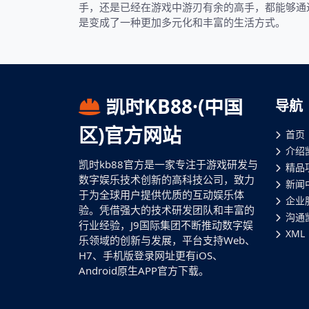
手，还是已经在游戏中游刃有余的高手，都能够通过
是变成了一种更加多元化和丰富的生活方式。
凯时KB88·(中国
导航
区)官方网站
首页
介绍
凯时kb88官方是一家专注于游戏研发与
精品
数字娱乐技术创新的高科技公司，致力
新闻
于为全球用户提供优质的互动娱乐体
企业
验。凭借强大的技术研发团队和丰富的
沟通
行业经验，J9国际集团不断推动数字娱
XML
乐领域的创新与发展，平台支持Web、
H7、手机版登录网址更有iOS、
Android原生APP官方下载。