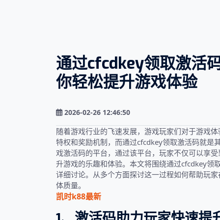
通过cfcdkey领取激
你轻松提升游戏体验
2026-02-26 12:46:50
随着游戏行业的飞速发展，游戏玩家们对于游戏体
特权和奖励机制，而通过cfcdkey领取激活码就是
戏激活码的平台，通过该平台，玩家不仅可以享受
升游戏的乐趣和体验。本文将围绕通过cfcdke
详细讨论。从多个方面探讨这一过程如何帮助玩家
体质量。
凯时k88最新
1、激活码助力玩家快速提