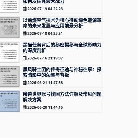
如何发挥其最大战力
2026-07-19 04:22:23
以动燃空气技术为核心推动绿色能源革
命的未来发展与应用前景分析
2026-07-18 04:25:31
黑猫任务背后的秘密揭秘与全球影响力
的深度剖析
2026-07-16 21:19:07
黑风骑士团的传奇征途与神秘往事：探
索暗影中的荣耀与背叛
2026-06-21 11:47:58
魔兽世界账号找回方法详解及常见问题
解决方案
2026-06-20 11:44:15