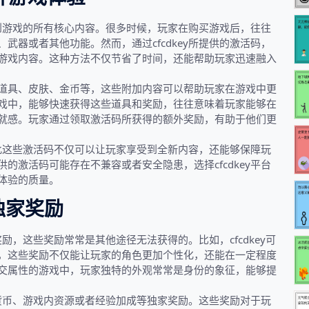
体验到游戏的所有核心内容。很多时候，玩家在购买游戏后，往往
武器或者其他功能。然而，通过cfcdkey所提供的激活码，
游戏内容。这种方法不仅节省了时间，还能帮助玩家迅速融入
道具、皮肤、金币等，这些附加内容可以帮助玩家在游戏中更
戏中，能够快速获得这些道具和奖励，往往意味着玩家能够在
就感。玩家通过领取激活码所获得的额外奖励，有助于他们更
，因此这些激活码不仅可以让玩家享受到全新内容，还能够保障玩
的激活码可能存在不兼容或者安全隐患，选择cfcdkey平台
体验的质量。
的独家奖励
奖励，这些奖励常常是其他途径无法获得的。比如，cfcdkey可
，这些奖励不仅能让玩家的角色更加个性化，还能在一定程度
交属性的游戏中，玩家独特的外观常常是身份的象征，能够提
虚拟货币、游戏内资源或者经验加成等独家奖励。这些奖励对于玩