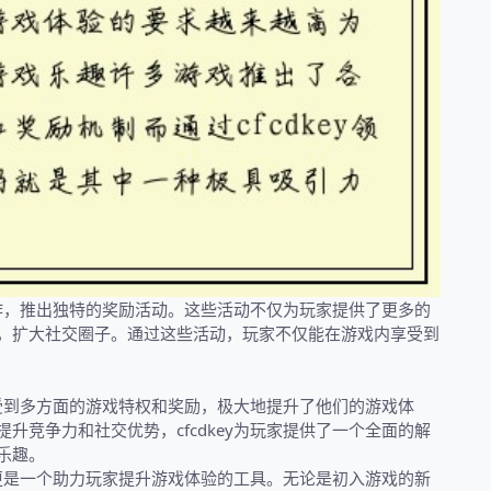
行合作，推出独特的奖励活动。这些活动不仅为玩家提供了更多的
，扩大社交圈子。通过这些活动，玩家不仅能在游戏内享受到
够享受到多方面的游戏特权和奖励，极大地提升了他们的游戏体
升竞争力和社交优势，cfcdkey为玩家提供了一个全面的解
乐趣。
台，更是一个助力玩家提升游戏体验的工具。无论是初入游戏的新