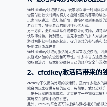
通过cfcdkey领取激活码，玩家可以第一时间
需要付出较长时间的努力才能解锁更高等级的装备、
玩家可以跳过一些初级阶段，直接体验到更高阶的
游戏世界，提高游戏的即时性和代入感。
另一方面，激活码常常伴随着额外的奖励，如特殊
快取得优势。特别是在一些竞争激烈的多人对战游
游戏初期获得较高的起点，提升游戏的参与感和成
好地体验游戏世界。
通过cfcdkey领取的激活码大多是官方授权的
家游戏体验的安全性和可靠性。许多非官方途径提供
领取激活码，玩家能够确保自己的账户安全与游戏
2、cfcdkey激活码带来
cfcdkey不仅提供常规的激活码，还有许多独家的
能会为玩家提供专属的皮肤、头像框、武器皮肤等
上提升玩家的游戏体验。尤其是在一些拥有高度社
高玩家在游戏中的存在感。
此外，cfcdkey平台还可能提供与游戏相关的